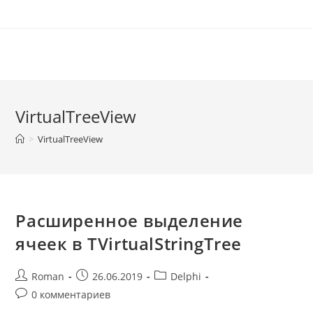
Перейти
к
содержимому
VirtualTreeView
>
VirtualTreeView
Расширенное выделение
ячеек в TVirtualStringTree
Post
Запись
Post
Roman
26.06.2019
Delphi
author:
опубликована:
category:
Post
0 комментариев
comments: